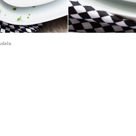
udeln