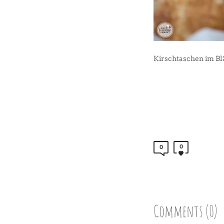
Kirschtaschen im Blä
0
0
Comments (0)