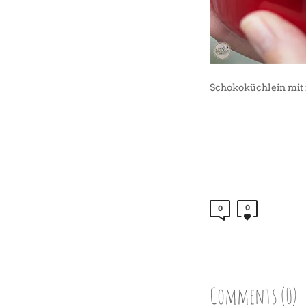
Schokoküchlein mit
0
0
Comments (0)