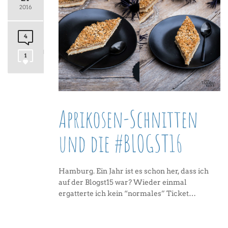
2016
4
1
Aprikosen-Schnitten
und die #BLOGST16
Hamburg. Ein Jahr ist es schon her, dass ich
auf der Blogst15 war? Wieder einmal
ergatterte ich kein “normales” Ticket…