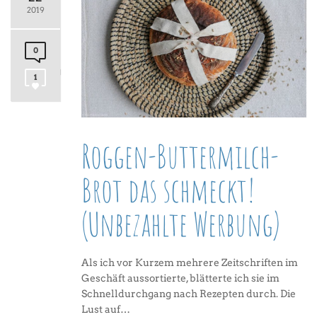
2019
0
1
Roggen-Buttermilch-
Brot das schmeckt!
(Unbezahlte Werbung)
Als ich vor Kurzem mehrere Zeitschriften im
Geschäft aussortierte, blätterte ich sie im
Schnelldurchgang nach Rezepten durch. Die
Lust auf…