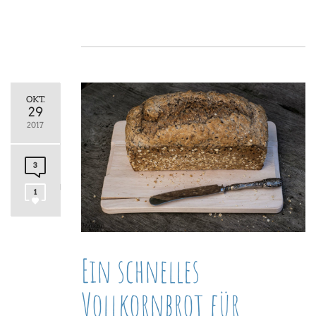
OKT.
29
2017
3
1
Ein schnelles
Vollkornbrot für