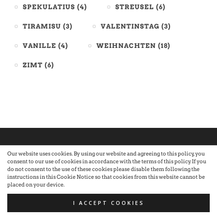
SPEKULATIUS
(4)
STREUSEL
(6)
TIRAMISU
(3)
VALENTINSTAG
(3)
VANILLE
(4)
WEIHNACHTEN
(18)
ZIMT
(6)
Our website uses cookies. By using our website and agreeing to this policy, you
consent to our use of cookies in accordance with the terms of this policy. If you
©2026 Atelier · Built with love by Sandra Nauheimer.
Premium
do not consent to the use of these cookies please disable them following the
instructions in this Cookie Notice so that cookies from this website cannot be
placed on your device.
WordPress Themes by Swift Ideas
I ACCEPT COOKIES