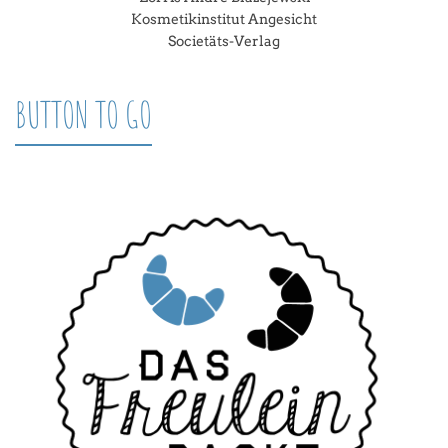
Kosmetikinstitut Angesicht
Societäts-Verlag
BUTTON TO GO