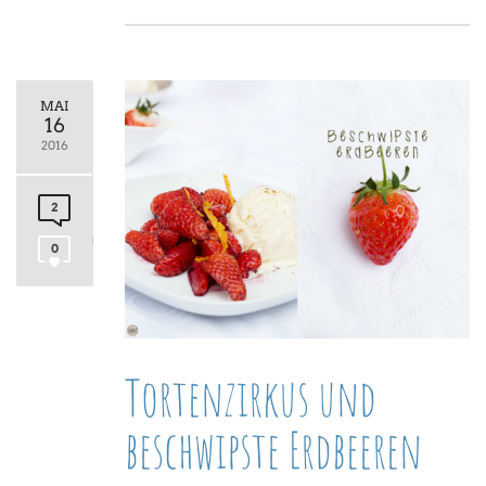
MAI
16
2016
2
0
Tortenzirkus und
beschwipste Erdbeeren