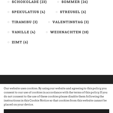
SCHOKOLADE
(23)
SOMMER
(26)
SPEKULATIUS
(4)
STREUSEL
(6)
TIRAMISU
(3)
VALENTINSTAG
(3)
VANILLE
(4)
WEIHNACHTEN
(18)
ZIMT
(6)
Our website uses cookies. By using our website and agreeing to this policy, you
consent to our use of cookies in accordance with the terms of this policy. If you
©2026 Atelier · Built with love by Sandra Nauheimer.
Premium
do not consent to the use of these cookies please disable them following the
instructions in this Cookie Notice so that cookies from this website cannot be
placed on your device.
WordPress Themes by Swift Ideas