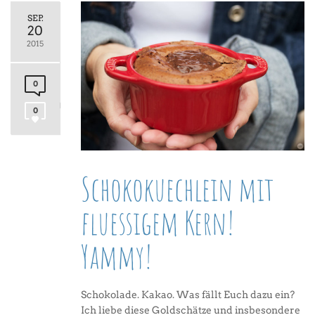
SEP.
20
2015
0
0
Schokokuechlein mit
fluessigem Kern!
Yammy!
Schokolade. Kakao. Was fällt Euch dazu ein?
Ich liebe diese Goldschätze und insbesondere