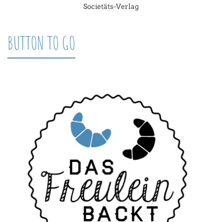
Societäts-Verlag
BUTTON TO GO