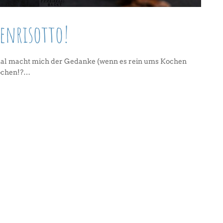
fenrisotto!
mal macht mich der Gedanke (wenn es rein ums Kochen
kochen!?…