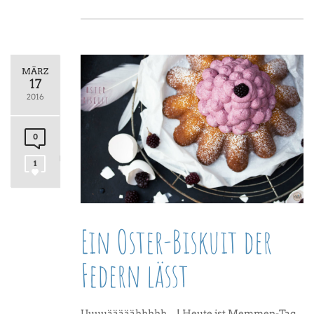
MÄRZ
17
2016
0
1
Ein Oster-Biskuit der
Federn lässt
Uuuuääääähhhhh…! Heute ist Memmen-Tag.