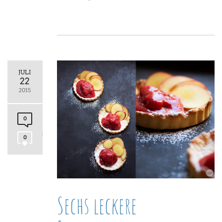
JULI
22
2015
0
0
Sechs leckere