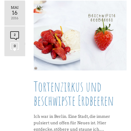
MAI
16
2016
2
0
Tortenzirkus und
beschwipste Erdbeeren
Ich war in Berlin. Eine Stadt, die immer
pulsiert und offen für Neues ist. Hier
entdecke, stöbere und staune ich.…