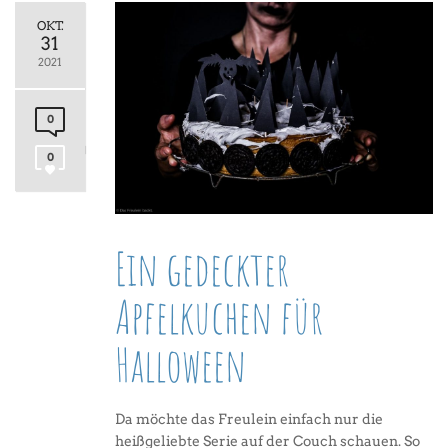
OKT.
31
2021
0
0
Ein gedeckter
Apfelkuchen für
Halloween
Da möchte das Freulein einfach nur die
heißgeliebte Serie auf der Couch schauen. So