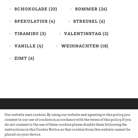
SCHOKOLADE
(23)
SOMMER
(26)
SPEKULATIUS
(4)
STREUSEL
(6)
TIRAMISU
(3)
VALENTINSTAG
(3)
VANILLE
(4)
WEIHNACHTEN
(18)
ZIMT
(6)
Our website uses cookies. By using our website and agreeing to this policy, you
consent to our use of cookies in accordance with the terms of this policy. If you
©2026 Atelier · Built with love by Sandra Nauheimer.
Premium
do not consent to the use of these cookies please disable them following the
instructions in this Cookie Notice so that cookies from this website cannot be
placed on your device.
WordPress Themes by Swift Ideas