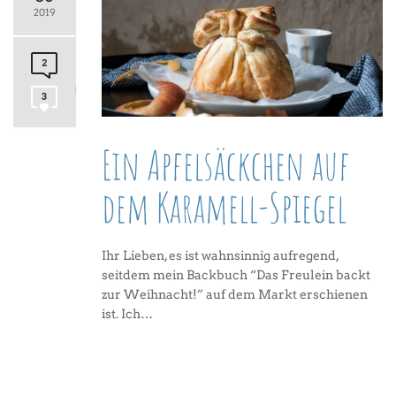
2019
2
3
Ein Apfelsäckchen auf
dem Karamell-Spiegel
Ihr Lieben, es ist wahnsinnig aufregend,
seitdem mein Backbuch “Das Freulein backt
zur Weihnacht!” auf dem Markt erschienen
ist. Ich…