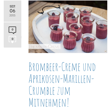
SEP.
06
2015
0
0
Brombeer-Creme und
Aprikosen-Marillen-
Crumble zum
Mitnehmen!