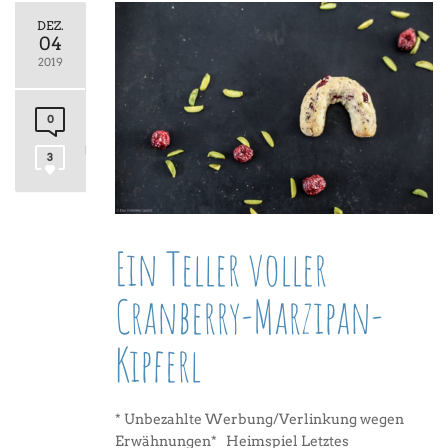
DEZ.
04
2019
0
3
Ein Teller voller
Cranberry-Marzipan-
Kipferl
* Unbezahlte Werbung/Verlinkung wegen
Erwähnungen* Heimspiel Letztes