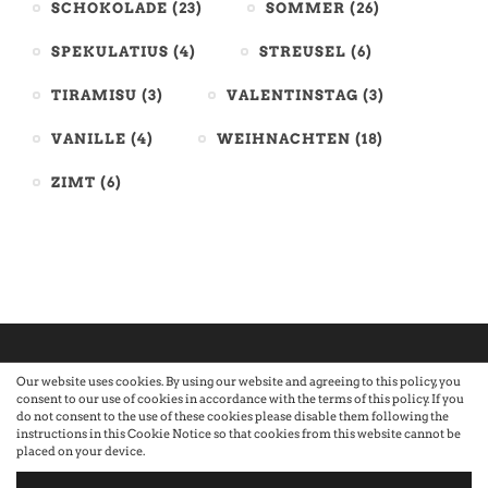
SCHOKOLADE
(23)
SOMMER
(26)
SPEKULATIUS
(4)
STREUSEL
(6)
TIRAMISU
(3)
VALENTINSTAG
(3)
VANILLE
(4)
WEIHNACHTEN
(18)
ZIMT
(6)
Our website uses cookies. By using our website and agreeing to this policy, you
consent to our use of cookies in accordance with the terms of this policy. If you
©2026 Atelier · Built with love by Sandra Nauheimer.
Premium
do not consent to the use of these cookies please disable them following the
instructions in this Cookie Notice so that cookies from this website cannot be
placed on your device.
WordPress Themes by Swift Ideas