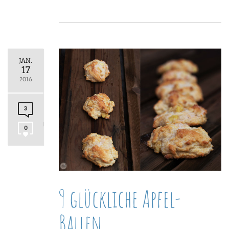
JAN.
17
2016
3
0
9 glückliche Apfel-
Ballen