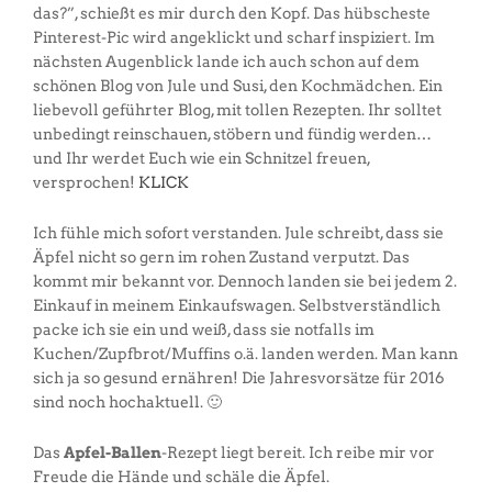
das?”, schießt es mir durch den Kopf. Das hübscheste
Pinterest-Pic wird angeklickt und scharf inspiziert. Im
nächsten Augenblick lande ich auch schon auf dem
schönen Blog von Jule und Susi, den Kochmädchen. Ein
liebevoll geführter Blog, mit tollen Rezepten. Ihr solltet
unbedingt reinschauen, stöbern und fündig werden…
und Ihr werdet Euch wie ein Schnitzel freuen,
versprochen!
KLICK
Ich fühle mich sofort verstanden. Jule schreibt, dass sie
Äpfel nicht so gern im rohen Zustand verputzt. Das
kommt mir bekannt vor. Dennoch landen sie bei jedem 2.
Einkauf in meinem Einkaufswagen. Selbstverständlich
packe ich sie ein und weiß, dass sie notfalls im
Kuchen/Zupfbrot/Muffins o.ä. landen werden. Man kann
sich ja so gesund ernähren! Die Jahresvorsätze für 2016
sind noch hochaktuell. 🙂
Das
Apfel-Ballen
-Rezept liegt bereit. Ich reibe mir vor
Freude die Hände und schäle die Äpfel.