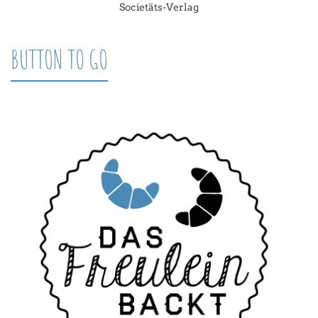
Societäts-Verlag
BUTTON TO GO