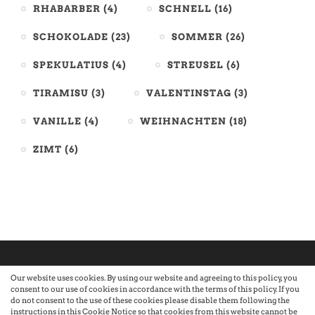
RHABARBER
(4)
SCHNELL
(16)
SCHOKOLADE
(23)
SOMMER
(26)
SPEKULATIUS
(4)
STREUSEL
(6)
TIRAMISU
(3)
VALENTINSTAG
(3)
VANILLE
(4)
WEIHNACHTEN
(18)
ZIMT
(6)
Our website uses cookies. By using our website and agreeing to this policy, you
consent to our use of cookies in accordance with the terms of this policy. If you
©2026 Atelier · Built with love by Sandra Nauheimer.
Premium
do not consent to the use of these cookies please disable them following the
instructions in this Cookie Notice so that cookies from this website cannot be