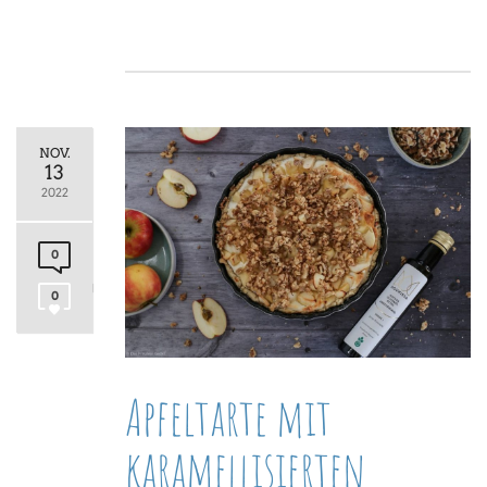
NOV.
13
2022
0
0
Apfeltarte mit
karamellisierten