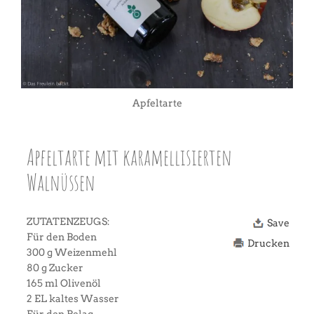
Apfeltarte
Apfeltarte mit karamellisierten
Walnüssen
ZUTATENZEUGS:
Save
Für den Boden
Drucken
300 g Weizenmehl
80 g Zucker
165 ml Olivenöl
2 EL kaltes Wasser
Für den Belag