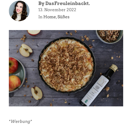
By
DasFreuleinbackt.
13. November 2022
In
Home
,
Süßes
*Werbung*