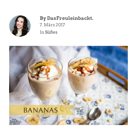
By
DasFreuleinbackt.
7. März 2017
In
Süßes