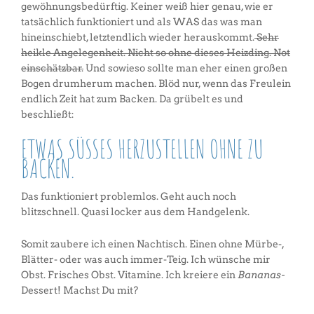
gewöhnungsbedürftig. Keiner weiß hier genau, wie er
tatsächlich funktioniert und als WAS das was man
hineinschiebt, letztendlich wieder herauskommt.
Sehr
heikle Angelegenheit. Nicht so ohne dieses Heizding. Not
einschätzbar.
Und sowieso sollte man eher einen großen
Bogen drumherum machen. Blöd nur, wenn das Freulein
endlich Zeit hat zum Backen. Da grübelt es und
beschließt:
ETWAS SÜSSES HERZUSTELLEN OHNE ZU B
ACKEN.
Das funktioniert problemlos. Geht auch noch
blitzschnell. Quasi locker aus dem Handgelenk.
Somit zaubere ich einen Nachtisch. Einen ohne Mürbe-,
Blätter- oder was auch immer-Teig. Ich wünsche mir
Obst. Frisches Obst. Vitamine. Ich kreiere ein
Bananas-
Dessert! Machst Du mit?